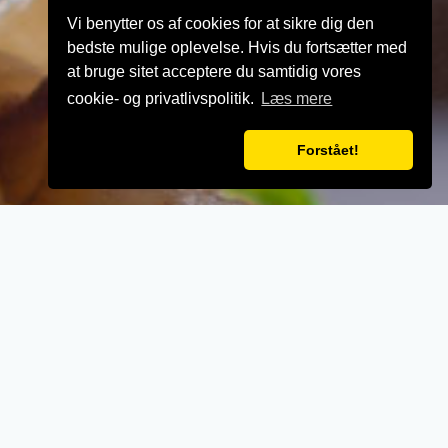
Vi benytter os af cookies for at sikre dig den
bedste mulige oplevelse. Hvis du fortsætter med
at bruge sitet acceptere du samtidig vores
cookie- og privatlivspolitik.
Læs mere
Forstået!
VELKOMMEN TIL
Kao Gaeng Thai Mad
- Når vi laver mad til vores kunder, lægger vi
vægt på kvalitet, service og renlighed.
- Stort udvalg i lækre oplevelser for ganen.
- Udsøgte råvarer og en nænsom stræben