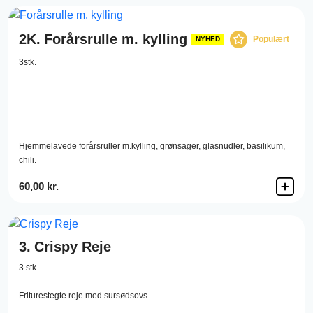
2K.
Forårsrulle m. kylling
Populært
NYHED
3stk.
Hjemmelavede forårsruller m.kylling, grønsager, glasnudler, basilikum,
chili.
60,00 kr.
3.
Crispy Reje
3 stk.
Friturestegte reje med sursødsovs