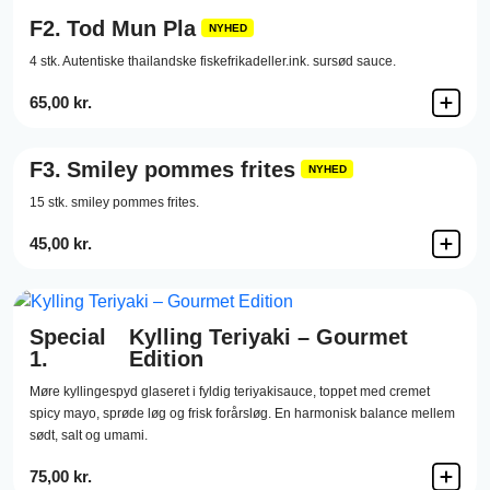
F2.
Tod Mun Pla
NYHED
4 stk. Autentiske thailandske fiskefrikadeller.ink. sursød sauce.
65,00 kr.
F3.
Smiley pommes frites
NYHED
15 stk. smiley pommes frites.
45,00 kr.
Special
Kylling Teriyaki – Gourmet
1.
Edition
Møre kyllingespyd glaseret i fyldig teriyakisauce, toppet med cremet
spicy mayo, sprøde løg og frisk forårsløg. En harmonisk balance mellem
sødt, salt og umami.
75,00 kr.