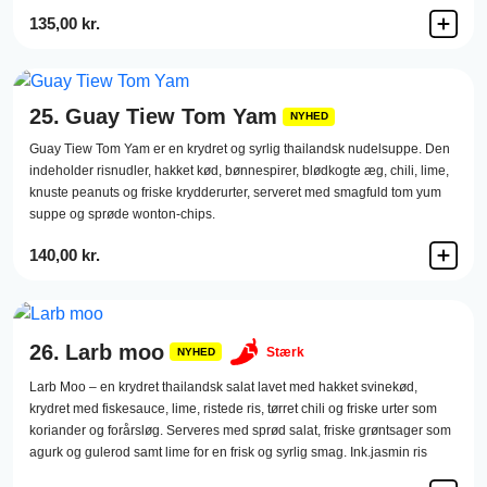
135,00 kr.
25.
Guay Tiew Tom Yam
NYHED
Guay Tiew Tom Yam er en krydret og syrlig thailandsk nudelsuppe. Den
indeholder risnudler, hakket kød, bønnespirer, blødkogte æg, chili, lime,
knuste peanuts og friske krydderurter, serveret med smagfuld tom yum
suppe og sprøde wonton-chips.
140,00 kr.
26.
Larb moo
Stærk
NYHED
Larb Moo – en krydret thailandsk salat lavet med hakket svinekød,
krydret med fiskesauce, lime, ristede ris, tørret chili og friske urter som
koriander og forårsløg. Serveres med sprød salat, friske grøntsager som
agurk og gulerod samt lime for en frisk og syrlig smag. Ink.jasmin ris