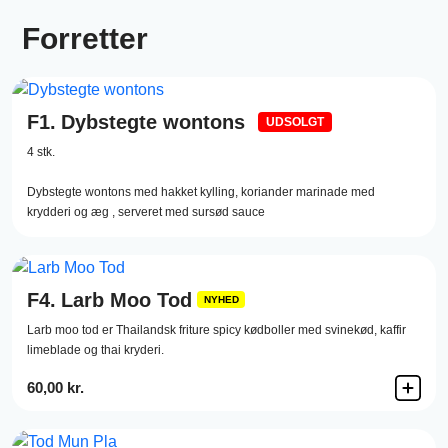
Forretter
F1.
Dybstegte wontons
UDSOLGT
4 stk.
Dybstegte wontons med hakket kylling, koriander marinade med
krydderi og æg , serveret med sursød sauce
F4.
Larb Moo Tod
NYHED
Larb moo tod er Thailandsk friture spicy kødboller med svinekød, kaffir
limeblade og thai kryderi.
60,00 kr.