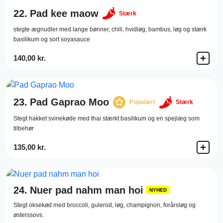
22.
Pad kee maow
Stærk
stegte ægnudler med lange bønner, chili, hvidløg, bambus, løg og stærk
basilikum og sort soyasauce
140,00 kr.
23.
Pad Gaprao Moo
Populært
Stærk
Stegt hakket svinekøde med thai stærkt basilikum og en spejlæg som
tilbehør
135,00 kr.
24.
Nuer pad nahm man hoi
NYHED
Stegt oksekød med broccoli, gulerod, løg, champignon, forårsløg og
østerssovs.